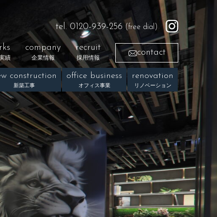
tel. 0120-939-256
(free dial)
rks
company
recruit
contact
実績
企業情報
採用情報
w construction
office business
renovation
新築工事
オフィス事業
リノベーション